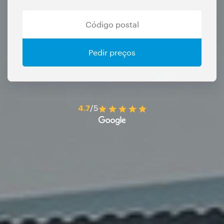
Pedir preços
4.7
/5