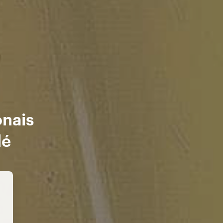
onais
lé