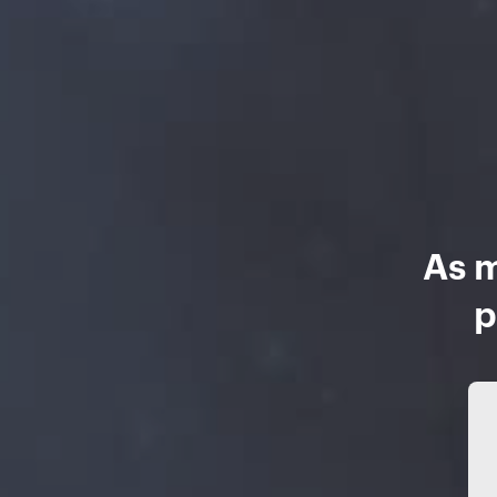
As m
p