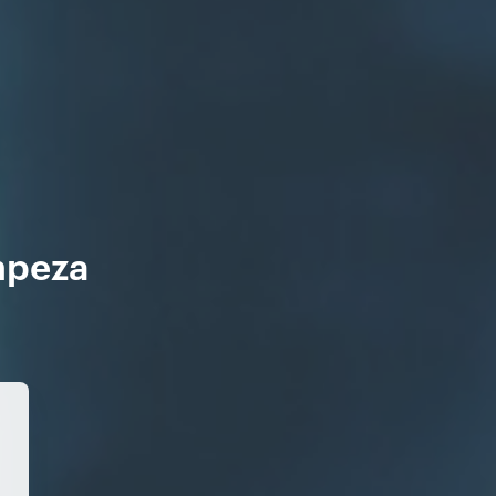
mpeza