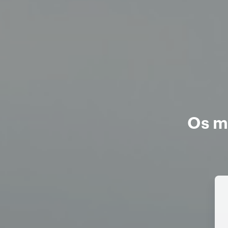
Os me