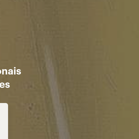
onais
es