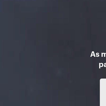
As m
p