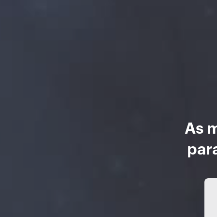
As m
par