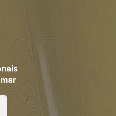
onais
omar