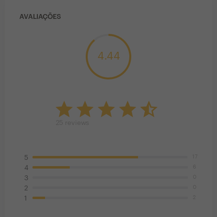
AVALIAÇÕES
4.44
25
reviews
17
5
6
4
0
3
0
2
2
1