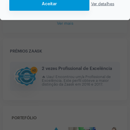
Pronto atendimento!
Aceitar
Ver detalhes
Ver mais
PRÉMIOS ZAASK
2 vezes Profissional de Excelência
x
2
🔥 Uau! Encontrou um/a Profissional de
Excelência. Este perfil obteve a maior
distinção da Zaask em
2016 e 2017
.
PORTEFÓLIO