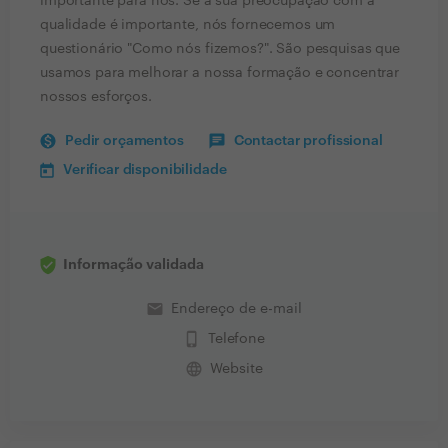
importante para nós. Se a sua preocupação com a
qualidade é importante, nós fornecemos um
questionário "Como nós fizemos?". São pesquisas que
usamos para melhorar a nossa formação e concentrar
nossos esforços.
Pedir orçamentos
Contactar profissional
Verificar disponibilidade
Informação validada
email
Endereço de e-mail
phone_iphone
Telefone
language
Website