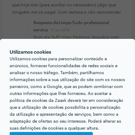
que hoje tirei (para auxiliar no necessário) julgo que
ninguém me vá pagar. Com certeza a não recomendar
Resposta de Limpa Tudo-professional
service
11 Jun 2018
Bom dia SrÂº Vitor, Pedimos desculpa pelo
incomodo causado, mas o imprevisto foi
Utilizamos cookies
por motivos de doenÃ§a d...
Utilizamos cookies para personalizar conteúdo e
Ver mais
anúncios, fornecer funcionalidades de redes sociais e
analisar o nosso tráfego. Também, partilhamos
Manuel Fernandes
informações sobre a sua utilização do site com os nossos
Limpeza de Casa (Periódica)
parceiros, como a Google, que as podem combinar com
8 Abr 2018
outras informações que lhes forneceu. Ao aceitar a
política de cookies da Zaask deverá ter em consideração
que a utilização de cookies possibilita a personalização
Fernanda de Avila Bessa Pires
da utilização e apresentação de serviços, bem como a
Limpeza de Casa (Periódica)
adaptação de ofertas ao seu interesse. Poderá alterar as
19 Fev 2018
suas definições de cookies a qualquer altura.