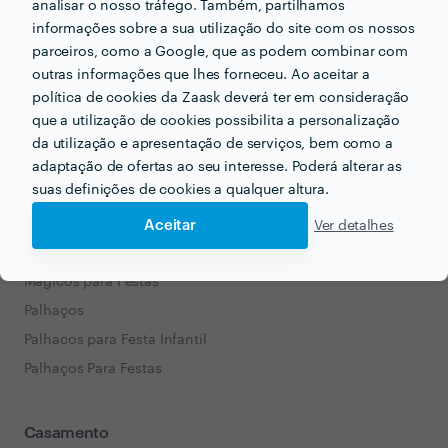
analisar o nosso tráfego. Também, partilhamos
Animação
informações sobre a sua utilização do site com os nossos
Actores
parceiros, como a Google, que as podem combinar com
outras informações que lhes forneceu. Ao aceitar a
Actriz
política de cookies da Zaask deverá ter em consideração
Animação de Casamentos
que a utilização de cookies possibilita a personalização
Animação Infantil
da utilização e apresentação de serviços, bem como a
Animação Infantil Low-Cost
adaptação de ofertas ao seu interesse. Poderá alterar as
suas definições de cookies a qualquer altura.
Caricaturista
Mágico
Aceitar
Ver detalhes
Mágico para Festa Infantil
Mágicos para Festas
Palhaços
Palhacos para Festa Infantil
Palhaços Para Festas
Casamento