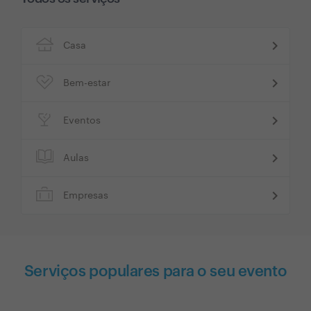
chevron_right
Casa
chevron_right
Bem-estar
chevron_right
Eventos
chevron_right
Aulas
chevron_right
Empresas
Serviços populares para o seu evento