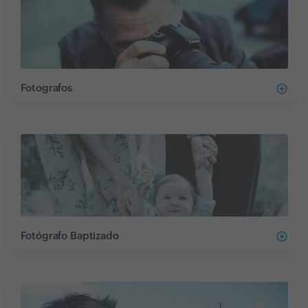
add_circle_outline
Fotografos
add_circle_outline
Fotógrafo Baptizado