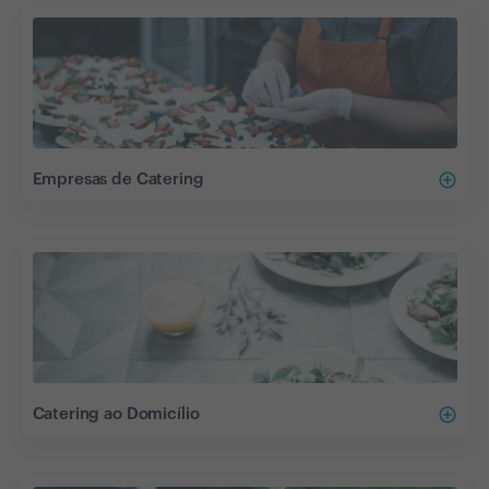
add_circle_outline
Empresas de Catering
add_circle_outline
Catering ao Domicílio