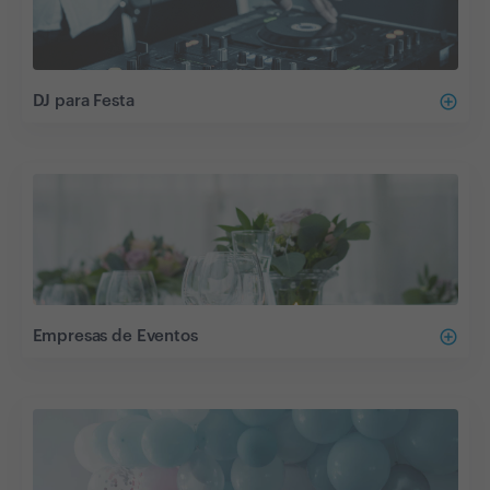
add_circle_outline
DJ para Festa
add_circle_outline
Empresas de Eventos