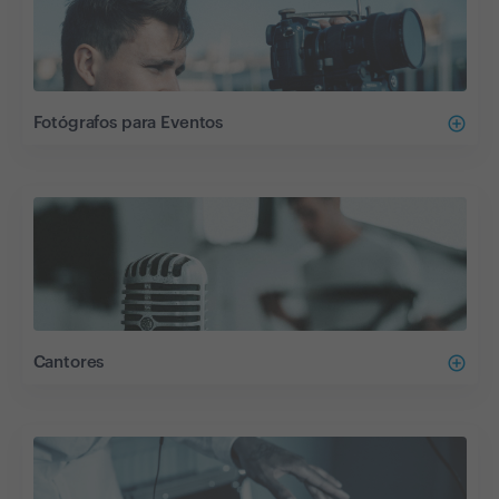
add_circle_outline
Fotógrafos para Eventos
add_circle_outline
Cantores