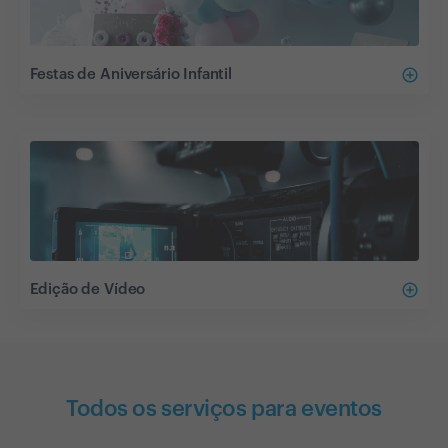
add_circle_outline
Festas de Aniversário Infantil
add_circle_outline
Edição de Vídeo
Todos os serviços para eventos