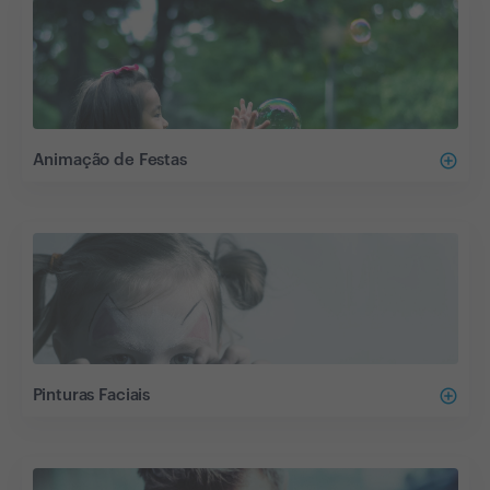
add_circle_outline
Animação de Festas
add_circle_outline
Pinturas Faciais