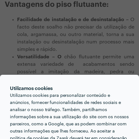
Vantagens do piso flutuante:
Facilidade de instalação e de desinstalação –
O
facto deste soalho não precisar da utilização de
cola, argamassa, ou outro material, torna a sua
instalação ou desinstalação num processo mais
simples e rápido.
Versatilidade – O
chão flutuante
permite uma
extensa variedade de acabamentos sendo
possível a imitação da madeira, pedra ou
cerâmica.
Custo baixo –
Permite um custo final mais baixo
Utilizamos cookies
quando comparado à utilização de madeira,
Utilizamos cookies para personalizar conteúdo e
pedra ou cerâmica.
anúncios, fornecer funcionalidades de redes sociais e
Facilidade de
limpeza
analisar o nosso tráfego. Também, partilhamos
Facilidade de
substituição
–
Este tipo de
informações sobre a sua utilização do site com os nossos
pavimento apresenta uma elevada resistência a
parceiros, como a Google, que as podem combinar com
riscos e outros estragos e alta durabilidade.
outras informações que lhes forneceu. Ao aceitar a
política de cookies da Zaask deverá ter em consideração
Quando é necessária alguma intervenção devido