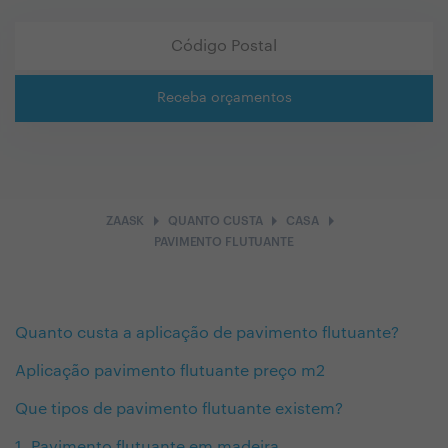
Receba orçamentos
arrow_right
arrow_right
arrow_right
ZAASK
QUANTO CUSTA
CASA
PAVIMENTO FLUTUANTE
Quanto custa a aplicação de pavimento flutuante?
Aplicação pavimento flutuante preço m2
Que tipos de pavimento flutuante existem?
1. Pavimento flutuante em madeira