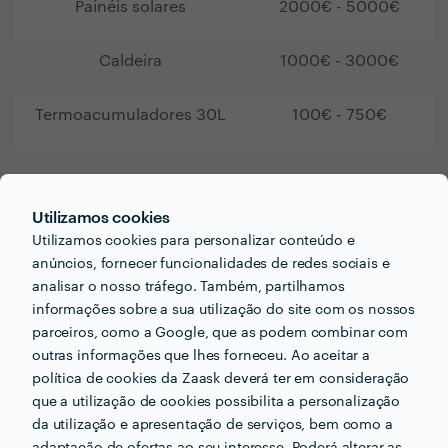
Painéis solares
2000€ - 5000€
Caldeira
1000€ - 3000€
Termoacumuladores 30L
100€ - 750€
Instalação em remodelações
Utilizamos cookies
vs. obras novas
Utilizamos cookies para personalizar conteúdo e
anúncios, fornecer funcionalidades de redes sociais e
analisar o nosso tráfego. Também, partilhamos
A escolha do sistema certo depende do tipo de obra.
informações sobre a sua utilização do site com os nossos
Para
remodelações, o ideal é optar por uma solução
parceiros, como a Google, que as podem combinar com
mais prática e menos dispendiosa. Já em
obras novas
outras informações que lhes forneceu. Ao aceitar a
tem a possibilidade de investir mais a longo prazo.
política de cookies da Zaask deverá ter em consideração
que a utilização de cookies possibilita a personalização
Sistema
Tipo de obra
Características
da utilização e apresentação de serviços, bem como a
recomendado
adaptação de ofertas ao seu interesse. Poderá alterar as