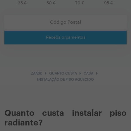
35
€
50
€
70
€
95
€
Receba orçamentos
arrow_right
arrow_right
arrow_right
ZAASK
QUANTO CUSTA
CASA
INSTALAÇÃO DE PISO AQUECIDO
Quanto custa instalar piso
radiante?