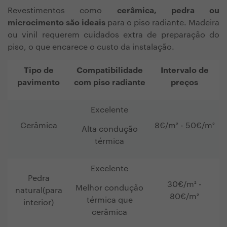
Revestimentos como
cerâmica, pedra ou
microcimento são ideais
para o piso radiante. Madeira
ou vinil requerem cuidados extra de preparação do
piso, o que encarece o custo da instalação.
Tipo de
Compatibilidade
Intervalo de
pavimento
com piso radiante
preços
Excelente
Cerâmica
8€/m² - 50€/m²
Alta condução
térmica
Excelente
Pedra
30€/m² -
Melhor condução
natural
(para
80€/m²
térmica que
interior)
cerâmica