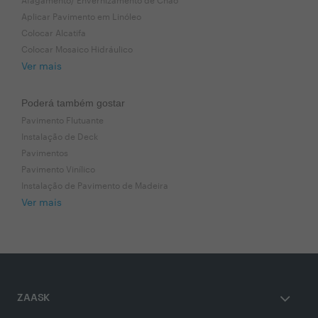
Afagamento/ Envernizamento de Chão
Aplicar Pavimento em Linóleo
Colocar Alcatifa
Colocar Mosaico Hidráulico
Ver mais
Poderá também gostar
Pavimento Flutuante
Instalação de Deck
Pavimentos
Pavimento Vinílico
Instalação de Pavimento de Madeira
Ver mais
ZAASK