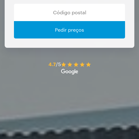
Pedir preços
4.7
/5