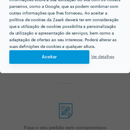
parceiros, como a Google, que as podem combinar com
outras informações que lhes forneceu. Ao aceitar a
política de cookies da Zaask deverá ter em consideração
Procura pavimentação
que a utilização de cookies possibilita a personalização
da utilização e apresentação de serviços, bem como a
exterior para o seu
adaptação de ofertas ao seu interesse. Poderá alterar as
suas definições de cookies a qualquer altura.
próximo projecto?
Aceitar
Ver detalhes
Agora que tem uma ideia dos preços vamos encontar
o profissional certo para si!
Faça o seu pedido sem compromisso