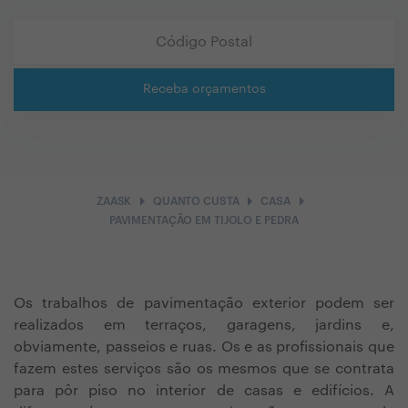
Receba orçamentos
arrow_right
arrow_right
arrow_right
ZAASK
QUANTO CUSTA
CASA
PAVIMENTAÇÃO EM TIJOLO E PEDRA
Os trabalhos de pavimentação exterior podem ser
realizados em terraços, garagens, jardins e,
obviamente, passeios e ruas. Os e as profissionais que
fazem estes serviços são os mesmos que se contrata
para pôr piso no interior de casas e edifícios. A