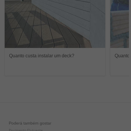
Quanto custa instalar um deck?
Quanto 
Poderá também gostar
Pavimento Flutuante