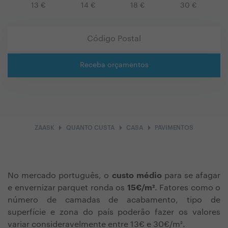
13
€
14
€
18
€
30
€
Receba orçamentos
arrow_right
arrow_right
arrow_right
ZAASK
QUANTO CUSTA
CASA
PAVIMENTOS
No mercado português, o
custo médio
para se afagar
e envernizar parquet ronda os
15€/m²
. Fatores como o
número de camadas de acabamento, tipo de
superfície e zona do país poderão fazer os valores
variar consideravelmente entre 13€ e 30€/m².