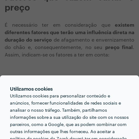
preço
É necessário ter em consideração que
existem
diferentes fatores que terão uma influência direta na
duração do serviço
de afagamento e envernizamento
do chão e, consequentemente, no seu
preço final
.
Assim, indicam-se os fatores a ter em conta:
Área do piso
– A
dimensão do pavimento
a ser
afagado e envernizado é determinante no cálculo
Utilizamos cookies
do orçamento, uma vez que influencia a
Utilizamos cookies para personalizar conteúdo e
quantidade de materiais a serem utilizados e a
anúncios, fornecer funcionalidades de redes sociais e
duração do trabalho
. Os profissionais
analisar o nosso tráfego. Também, partilhamos
normalmente estabelecem um preço fixo para o
informações sobre a sua utilização do site com os nossos
metro quadrado. Por norma, esse valor já inclui
parceiros, como a Google, que as podem combinar com
limpeza e remoção dos resíduos gerados no
outras informações que lhes forneceu. Ao aceitar a
processo.