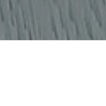
Faça o seu pedido sem compromisso
Preencha um breve questionário explicando-nos aquilo
de que necessita.