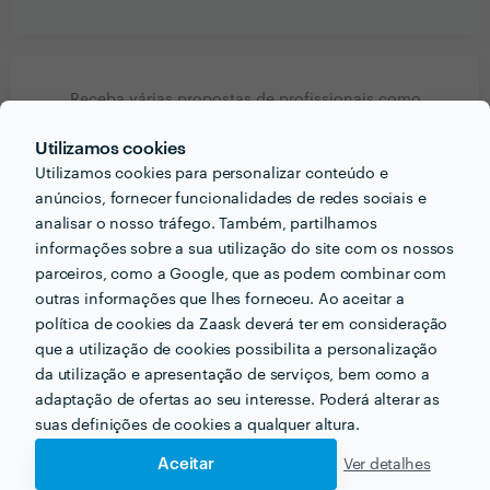
Receba várias propostas de profissionais como
Eng.ª Alexandra Rodrigues
em poucas horas.
Utilizamos cookies
Utilizamos cookies para personalizar conteúdo e
anúncios, fornecer funcionalidades de redes sociais e
analisar o nosso tráfego. Também, partilhamos
informações sobre a sua utilização do site com os nossos
Outros serviços proporcionados por
Eng.ª Alexandra
Rodrigues
parceiros, como a Google, que as podem combinar com
outras informações que lhes forneceu. Ao aceitar a
política de cookies da Zaask deverá ter em consideração
Pavimento Flutuante em maia
que a utilização de cookies possibilita a personalização
Remodelações em maia
Pintores em maia
da utilização e apresentação de serviços, bem como a
adaptação de ofertas ao seu interesse. Poderá alterar as
Remodelar Cozinha em maia
suas definições de cookies a qualquer altura.
Remodelação de Apartamento em maia
Aceitar
Ver detalhes