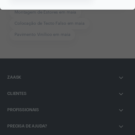
Pavimentos em maia
Paredes de Pladur em maia
Montagem de Estores em maia
Colocação de Tecto Falso em maia
Pavimento Vinílico em maia
ZAASK
CLIENTES
PROFISSIONAIS
PRECISA DE AJUDA?