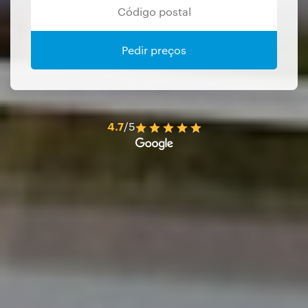
Pedir preços
4.7
/5