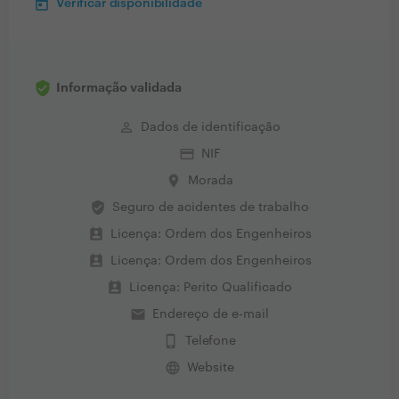
Verificar disponibilidade
Informação validada
perm_identity
Dados de identificação
credit_card
NIF
place
Morada
verified_user
Seguro de acidentes de trabalho
perm_contact_calendar
Licença: Ordem dos Engenheiros
perm_contact_calendar
Licença: Ordem dos Engenheiros
perm_contact_calendar
Licença: Perito Qualificado
email
Endereço de e-mail
phone_iphone
Telefone
language
Website