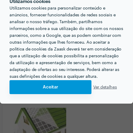
Utilizamos cookies
Utilizamos cookies para personalizar conteúdo e
anúncios, fornecer funcionalidades de redes sociais e
analisar o nosso tráfego. Também, partilhamos
PRÉMIOS ZAASK
informações sobre a sua utilização do site com os nossos
parceiros, como a Google, que as podem combinar com
outras informações que lhes forneceu. Ao aceitar a
5 vezes Profissional de Excelência
x
5
política de cookies da Zaask deverá ter em consideração
🔥 Uau! Encontrou um/a Profissional de
que a utilização de cookies possibilita a personalização
Excelência. Este perfil obteve a maior
distinção da Zaask em
2016, 2017, 2018,
da utilização e apresentação de serviços, bem como a
2020 e 2022
.
adaptação de ofertas ao seu interesse. Poderá alterar as
suas definições de cookies a qualquer altura.
Aceitar
Ver detalhes
PORTEFÓLIO