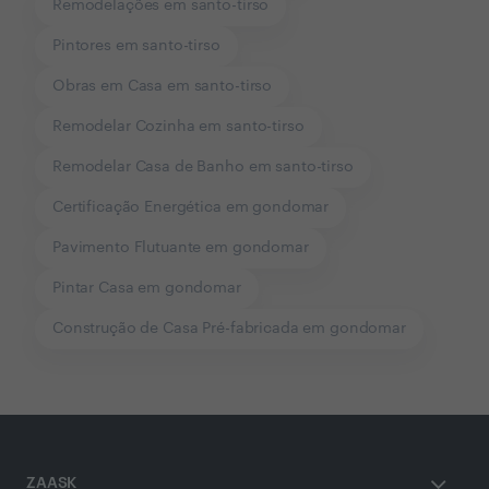
Remodelações em santo-tirso
Pintores em santo-tirso
Obras em Casa em santo-tirso
Remodelar Cozinha em santo-tirso
Remodelar Casa de Banho em santo-tirso
Certificação Energética em gondomar
Pavimento Flutuante em gondomar
Pintar Casa em gondomar
Construção de Casa Pré-fabricada em gondomar
ZAASK