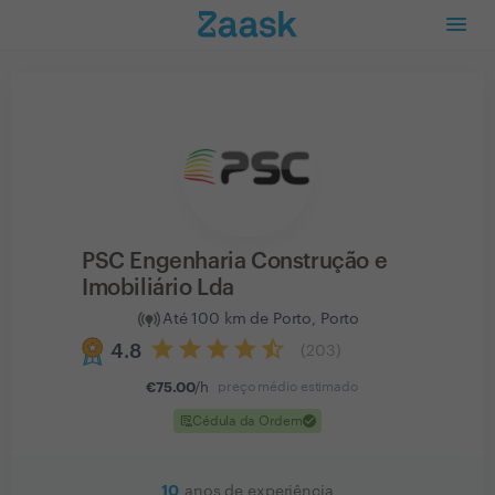
PSC Engenharia Construção e
Imobiliário Lda
Até 100 km de Porto, Porto
4.8
(
203
)
€
75.00
/h
preço médio estimado
clinical_notes
check
Cédula da Ordem
10
anos de experiência