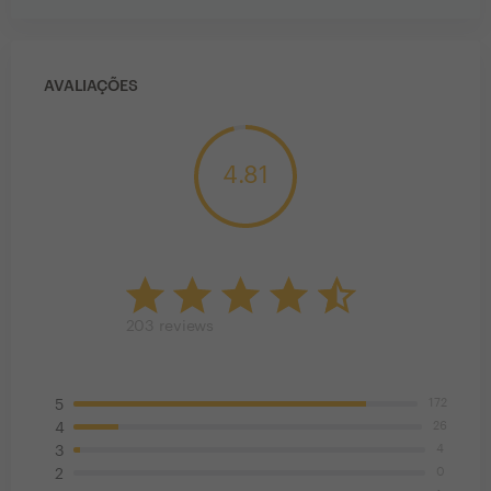
AVALIAÇÕES
4.81
203
reviews
172
5
26
4
4
3
0
2