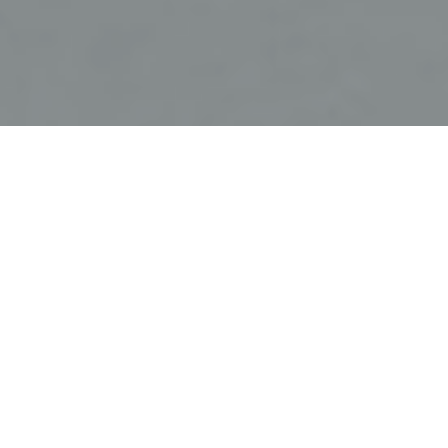
Faça o seu pedido sem compromisso
Preencha um breve questionário explicando-nos aquilo
de que necessita.