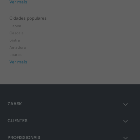
Ver mais
Cidades populares
Lisboa
Cascais
Sintra
Amadora
Loures
Ver mais
ZAASK
CLIENTES
PROFISSIONAIS