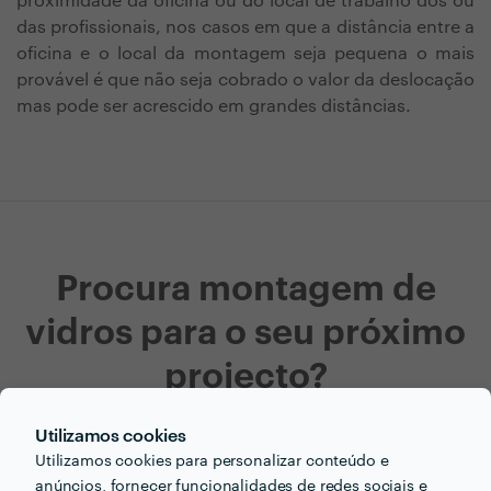
proximidade da oficina ou do local de trabalho dos ou
das profissionais, nos casos em que a distância entre a
oficina e o local da montagem seja pequena o mais
provável é que não seja cobrado o valor da deslocação
mas pode ser acrescido em grandes distâncias.
Procura montagem de
vidros para o seu próximo
projecto?
Agora que tem uma ideia dos preços vamos encontar
Utilizamos cookies
o profissional certo para si!
Utilizamos cookies para personalizar conteúdo e
anúncios, fornecer funcionalidades de redes sociais e