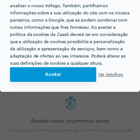
analisar o nosso tráfego. Também, partilhamos
informações sobre a sua utilização do site com os nossos
parceiros, como a Google, que as podem combinar com
outras informações que lhes forneceu. Ao aceitar a
política de cookies da Zaask deverá ter em consideração
que a utilização de cookies possibilita a personalização
da utilização e apresentação de serviços, bem como a
Faça o seu pedido sem compromisso
adaptação de ofertas ao seu interesse. Poderá alterar as
Preencha um breve questionário explicando-nos aquilo de que
suas definições de cookies a qualquer altura.
necessita.
Aceitar
Ver detalhes
Receba vários orçamentos grátis
Compare as diferentes propostas, perfis, portefólios e avaliações.