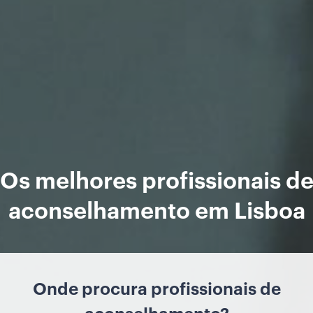
Os melhores profissionais d
aconselhamento em Lisboa
Onde procura profissionais de