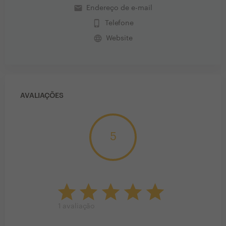
email
Endereço de e-mail
phone_iphone
Telefone
language
Website
AVALIAÇÕES
5
1
avaliação