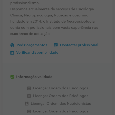
profissionalismo.
Dispomos actualmente de serviços de Psicologia
Clínica, Neuropsicologia, Nutrição e coaching.
Fundado em 2014, o Instituto de Neuropsicologia
conta com profissionais com vasta experiência nas
suas áreas de actuação
Pedir orçamentos
Contactar profissional
Verificar disponibilidade
Informação validada
perm_contact_calendar
Licença: Ordem dos Psicólogos
perm_contact_calendar
Licença: Ordem dos Psicólogos
perm_contact_calendar
Licença: Ordem dos Nutricionistas
perm_contact_calendar
Licença: Ordem dos Psicólogos