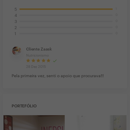
1
5
0
4
0
3
0
2
0
1
Cliente Zaask
Nutricionismo
28 Dez 2015
Pela primeira vez, senti o apoio que procurava!!!
PORTEFÓLIO