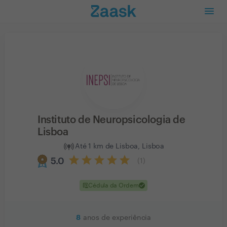
Instituto de Neuropsicologia de
Lisboa
Até 1 km de Lisboa, Lisboa
5.0
(
1
)
clinical_notes
check
Cédula da Ordem
8
anos de experiência