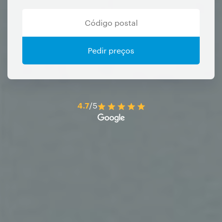
Pedir preços
4.7
/5