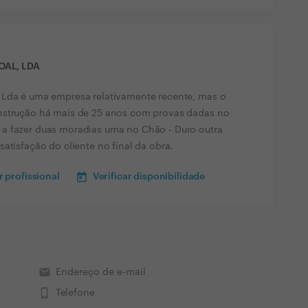
AL, LDA
 Lda é uma empresa relativamente recente, mas o
nstrução há mais de 25 anos com provas dadas no
a fazer duas moradias uma no Chão - Duro outra
atisfação do cliente no final da obra.
 profissional
Verificar disponibilidade
email
Endereço de e-mail
phone_iphone
Telefone