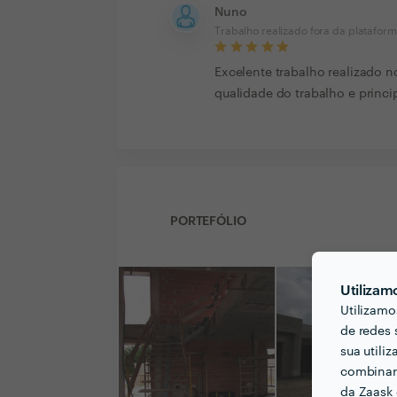
Nuno
Trabalho realizado fora da platafor
Excelente trabalho realizado n
qualidade do trabalho e princ
PORTEFÓLIO
Utilizam
Utilizamo
de redes 
sua utili
combinar 
da Zaask 