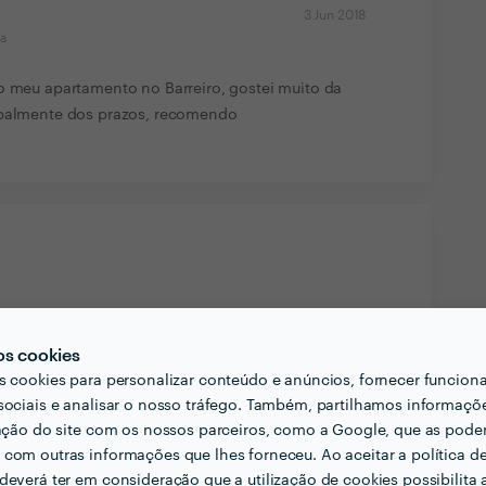
3 Jun 2018
ma
o meu apartamento no Barreiro, gostei muito da
ipalmente dos prazos, recomendo
os cookies
s cookies para personalizar conteúdo e anúncios, fornecer funcion
sociais e analisar o nosso tráfego. Também, partilhamos informaçõ
zação do site com os nossos parceiros, como a Google, que as pod
com outras informações que lhes forneceu. Ao aceitar a política d
deverá ter em consideração que a utilização de cookies possibilita 