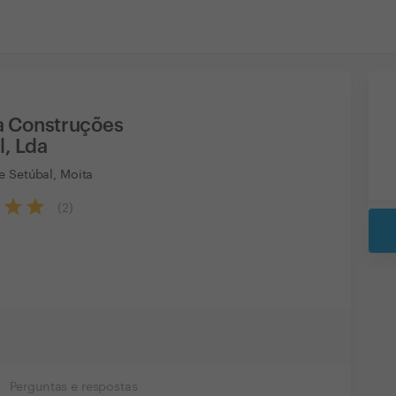
a Construções
l, Lda
e Setúbal, Moita
(
2
)
Perguntas e respostas