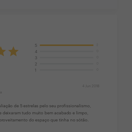
2
5
0
4
0
3
0
2
0
1
4 Jun 2018
ma
ação de 5 estrelas pelo seu profissionalismo,
 e deixaram tudo muito bem acabado e limpo,
aproveitamento do espaço que tinha no sótão.