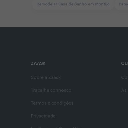
Remodelar Casa de Banho em montijo
Pare
ZAASK
CL
Sobre a Zaask
Co
Trabalhe connosco
As 
Termos e condições
Privacidade