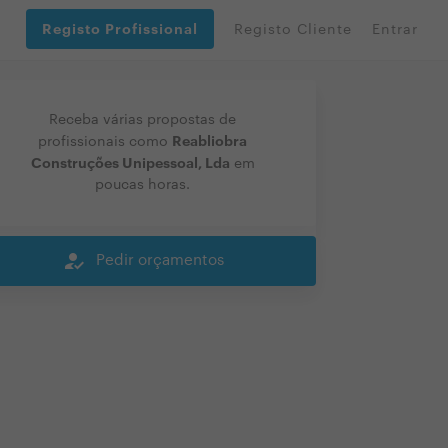
Registo Profissional
Registo Cliente
Entrar
Receba várias propostas de
Reabliobra
profissionais como
Construções Unipessoal, Lda
em
poucas horas.
how_to_reg
Pedir orçamentos