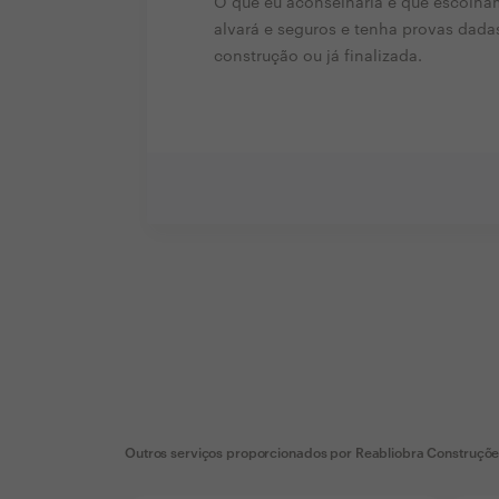
O que eu aconselharia é que escolha
alvará e seguros e tenha provas dada
construção ou já finalizada.
Outros serviços proporcionados por
Reabliobra Construçõe