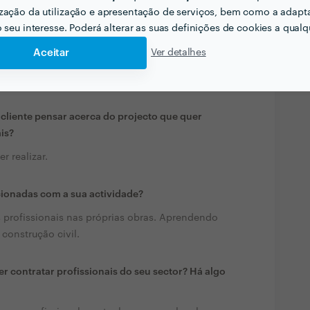
zação da utilização e apresentação de serviços, bem como a adapt
o seu interesse. Poderá alterar as suas definições de cookies a qualqu
Aceitar
Ver detalhes
liente pensar acerca do projecto que quer
ais?
r realizar.
cionadas com a sua actividade?
profissionais nas próprias obras. Aprendendo
 construção civil.
r contratar profissionais do seu sector? Há algo