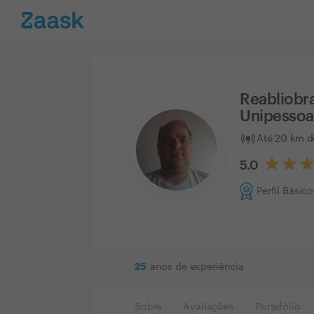
Reabliobr
Unipessoa
Até 20 km d
5.0
Perfil Básico
25
anos de experiência
Sobre
Avaliações
Portefólio