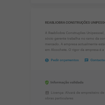
REABLIOBRA CONSTRUÇÕES UNIPESSO
A Reabliobra Construções Unipessoal,
sócio gerente trabalha no ramo da co
mercado. A empresa actualmente está 
em Alcochete. O rigor da empresa é a s
Pedir orçamentos
Contactar
Informação validada
perm_contact_calendar
Licença: Alvará de empreiteiro de
obras particulares