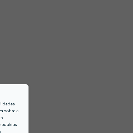
alidades
es sobre a
em
e cookies
a