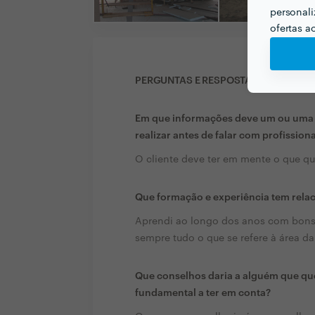
personali
ofertas a
PERGUNTAS E RESPOSTAS
Em que informações deve um ou uma c
realizar antes de falar com profission
O cliente deve ter em mente o que que
Que formação e experiência tem rela
Aprendi ao longo dos anos com bons 
sempre tudo o que se refere à área da
Que conselhos daria a alguém que que
fundamental a ter em conta?