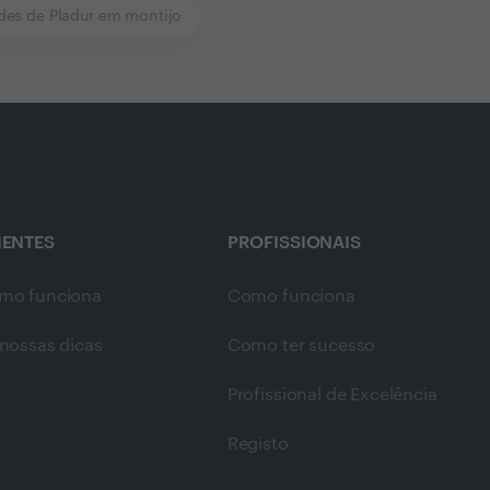
des de Pladur em montijo
IENTES
PROFISSIONAIS
mo funciona
Como funciona
nossas dicas
Como ter sucesso
Profissional de Excelência
Registo