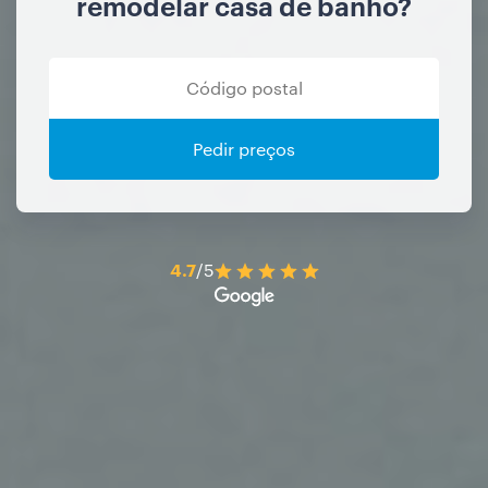
remodelar casa de banho?
Pedir preços
4.7
/5