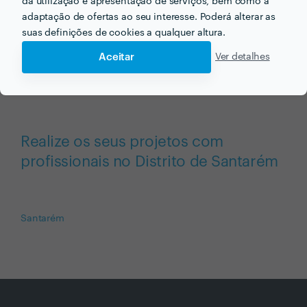
Compare as diferentes propostas, perfis, portefólios e
da utilização e apresentação de serviços, bem como a
avaliações.
adaptação de ofertas ao seu interesse. Poderá alterar as
suas definições de cookies a qualquer altura.
Aceitar
Ver detalhes
Realize os seus projetos com
profissionais no Distrito de Santarém
Santarém