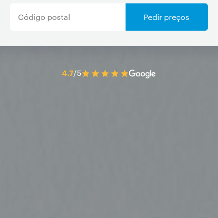
Pedir preços
4.7
/5