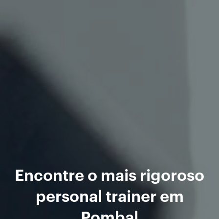
Encontre o mais rigoroso
personal trainer em
Pombal