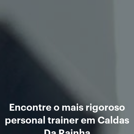
Encontre o mais rigoroso
personal trainer em Caldas
Da Rainha