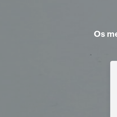
Os me