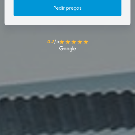
Pedir preços
4.7
/5