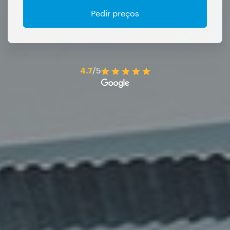
Pedir preços
4.7
/5