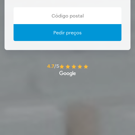
Pedir preços
4.7
/5