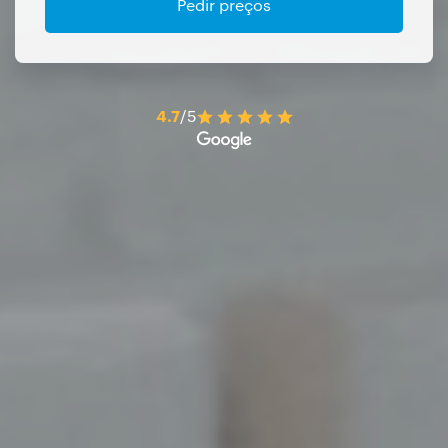
Pedir preços
4.7
/5