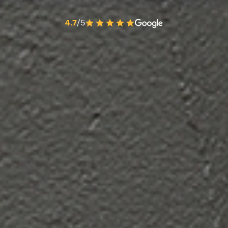
4.7
/5