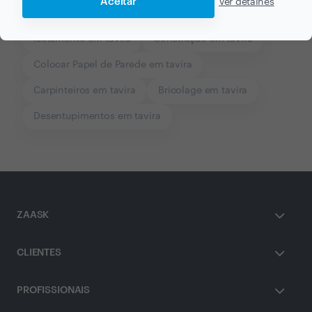
Aceitar
Ver detalhes
Colocação de Azulejos em tavira
Isolamento em tavira
Construção em tavira
Colocar Papel de Parede em tavira
Carpinteiros em tavira
Bricolage em tavira
Desentupimentos em tavira
ZAASK
CLIENTES
PROFISSIONAIS