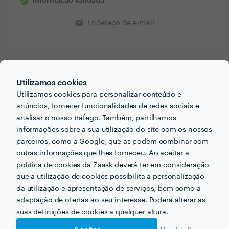
Informação validada
email
Endereço de e-mail
Receba várias propostas de profissionais como
Utilizamos cookies
Filipe Alves
em poucas horas.
Utilizamos cookies para personalizar conteúdo e
anúncios, fornecer funcionalidades de redes sociais e
analisar o nosso tráfego. Também, partilhamos
informações sobre a sua utilização do site com os nossos
parceiros, como a Google, que as podem combinar com
Outros serviços proporcionados por
Filipe Alves
outras informações que lhes forneceu. Ao aceitar a
política de cookies da Zaask deverá ter em consideração
que a utilização de cookies possibilita a personalização
Instalação de Deck em tavira
da utilização e apresentação de serviços, bem como a
adaptação de ofertas ao seu interesse. Poderá alterar as
Pavimentos em tavira
suas definições de cookies a qualquer altura.
Colocação de Tecto Falso em tavira