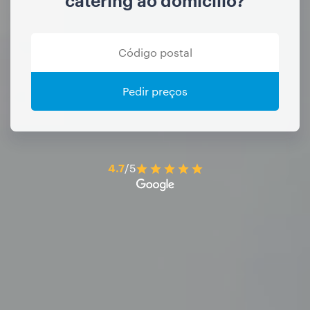
Pedir preços
4.7
/5