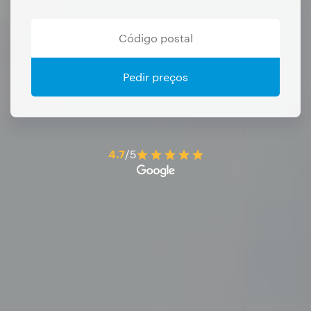
Pedir preços
4.7
/5