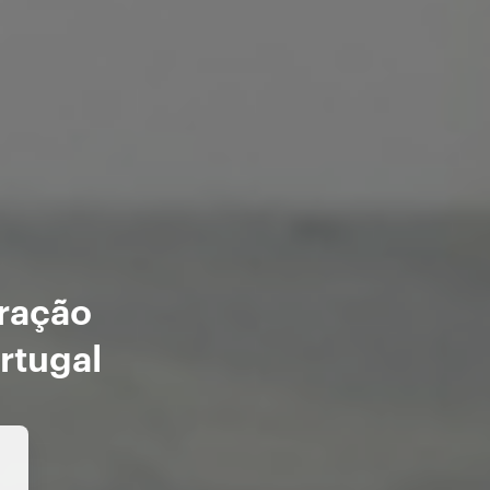
aração
rtugal