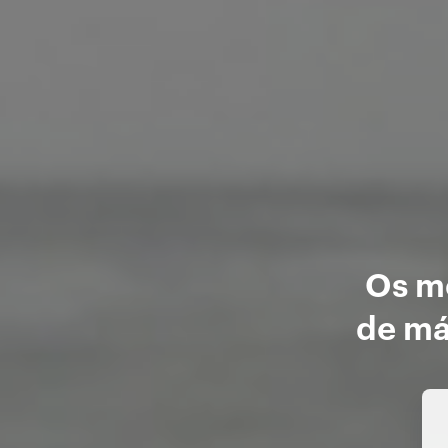
Os me
de má