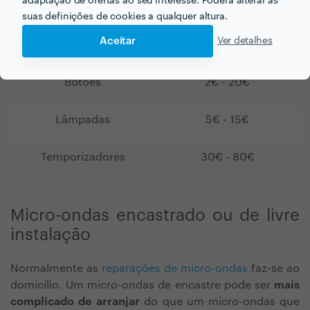
adaptação de ofertas ao seu interesse. Poderá alterar as
Prato giratório
7€ - 35€
suas definições de cookies a qualquer altura.
Aceitar
Ver detalhes
Magnetron
25€ - 80€
Botões
2€ - 20€
Lâmpadas
5€ - 15€
Temporizadores
30€ - 80€
Micro-ondas encastrado ou de livre
instalação
Normalmente as
reparações de micro-ondas
faz-se ao
domicílio. Um micro-ondas de encastre pode ser
mais
complicado de arranjar
do que um micro-ondas que