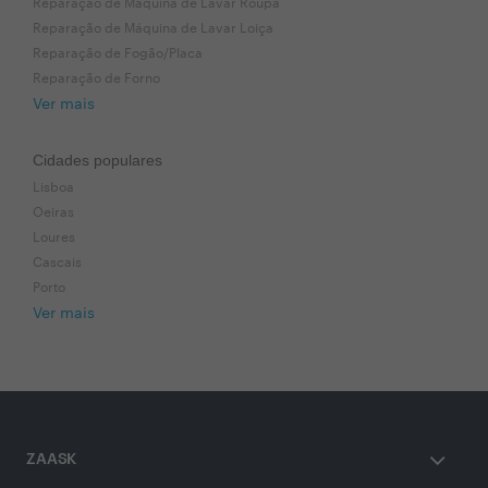
Reparação de Máquina de Lavar Roupa
Reparação de Máquina de Lavar Loiça
Reparação de Fogão/Placa
Reparação de Forno
Ver mais
Cidades populares
Lisboa
Oeiras
Loures
Cascais
Porto
Ver mais
ZAASK