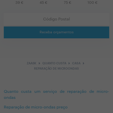
39
€
45
€
75
€
100
€
Receba orçamentos
arrow_right
arrow_right
arrow_right
ZAASK
QUANTO CUSTA
CASA
REPARAÇÃO DE MICROONDAS
Quanto custa um serviço de reparação de micro-
ondas
Reparação de micro-ondas preço