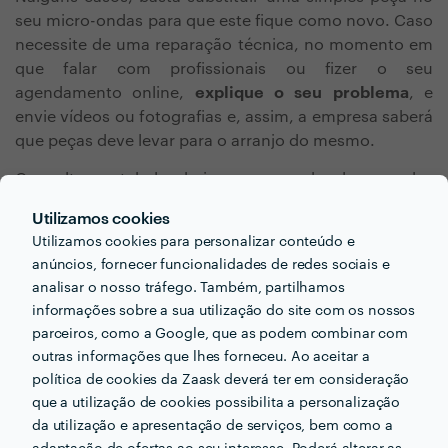
seu micro-ondas para que este fique como novo. Caso
necessite de uma reparação técnica, no momento em
que falar com profissionais ou fizer o seu
agendamento online,
explique o seu problema
, e
envie vídeos ou fotografias e, assim, a empresa saberá
que peças deve levar para o arranjo do mesmo.
Consulte na tabela abaixo o preço de algumas das
peças que podem ser necessárias para uma reparação
Utilizamos cookies
do seu eletrodoméstico. .
Utilizamos cookies para personalizar conteúdo e
anúncios, fornecer funcionalidades de redes sociais e
Peças do micro-ondas a
Custo da peça
analisar o nosso tráfego. Também, partilhamos
substituir
informações sobre a sua utilização do site com os nossos
parceiros, como a Google, que as podem combinar com
Fusíveis
1,5€ - 5€
outras informações que lhes forneceu. Ao aceitar a
política de cookies da Zaask deverá ter em consideração
que a utilização de cookies possibilita a personalização
Motor de micro-ondas
7€ - 30€
da utilização e apresentação de serviços, bem como a