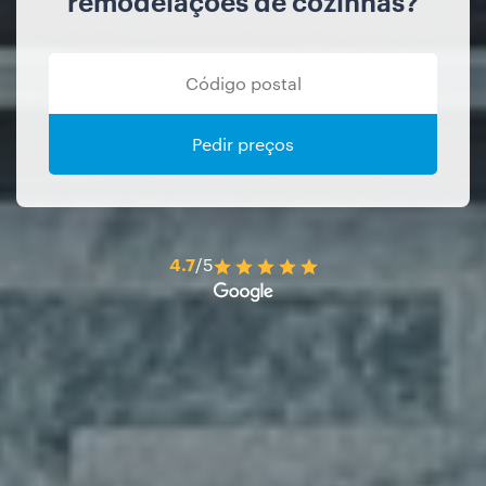
remodelações de cozinhas?
Pedir preços
4.7
/5