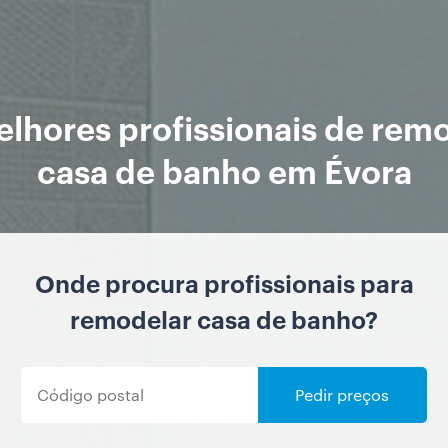
lhores profissionais de rem
casa de banho em Évora
Onde procura profissionais para
remodelar casa de banho?
Pedir preços