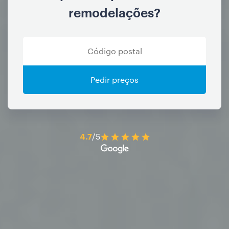
remodelações?
Pedir preços
4.7
/5