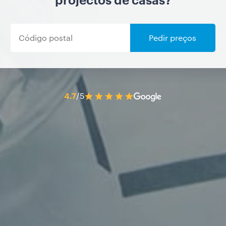
Pedir preços
4.7
/5