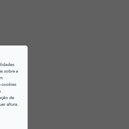
alidades
es sobre a
em
e cookies
a
ação de
er altura.