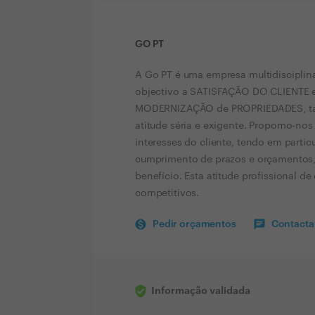
GO PT
A Go PT é uma empresa multidiscipli
objectivo a SATISFAÇÃO DO CLIENT
MODERNIZAÇÃO de PROPRIEDADES, tant
atitude séria e exigente. Propomo-nos
interesses do cliente, tendo em parti
cumprimento de prazos e orçamentos, a
benefício. Esta atitude profissional d
competitivos.
Pedir orçamentos
Contactar
Informação validada