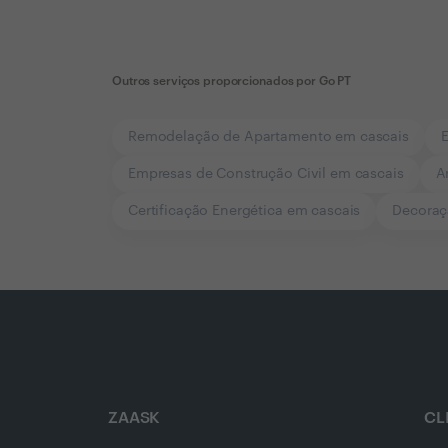
Outros serviços proporcionados por
Go PT
Remodelação de Apartamento em cascais
E
Empresas de Construção Civil em cascais
A
Certificação Energética em cascais
Decoraçã
ZAASK
CL