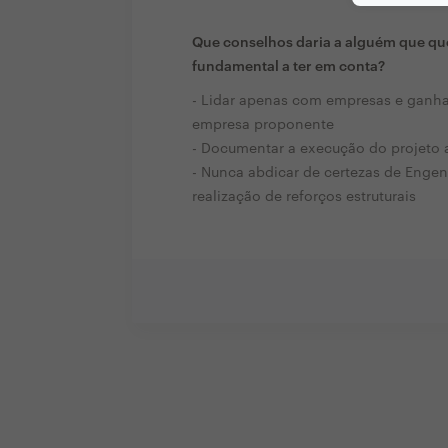
Que conselhos daria a alguém que que
fundamental a ter em conta?
- Lidar apenas com empresas e ganh
empresa proponente
- Documentar a execução do projeto 
- Nunca abdicar de certezas de Engen
realização de reforços estruturais