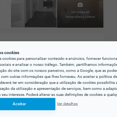
Ver todas as
fotografias e vídeos
os cookies
s cookies para personalizar conteúdo e anúncios, fornecer funcion
liente pensar acerca do projecto que quer
sociais e analisar o nosso tráfego. Também, partilhamos informaçõ
ais?
zação do site com os nossos parceiros, como a Google, que as pod
com outras informações que lhes forneceu. Ao aceitar a política d
 vertentes da obra?
deverá ter em consideração que a utilização de cookies possibilita 
azo?
zação da utilização e apresentação de serviços, bem como a adapt
prida?
o seu interesse. Poderá alterar as suas definições de cookies a qualqu
Aceitar
Ver detalhes
cionadas com a sua actividade?
os em Engenharia