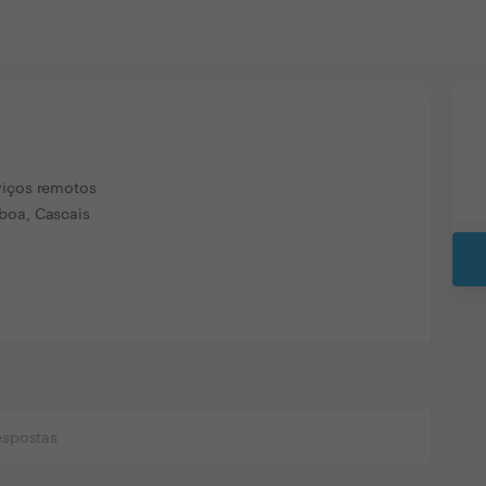
viços remotos
boa, Cascais
espostas