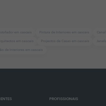
stofador em cascais
Pintura de Interiores em cascais
Canal
rquitectos em cascais
Projectos de Casas em cascais
Janel
o de Interiores em cascais
IENTES
PROFISSIONAIS