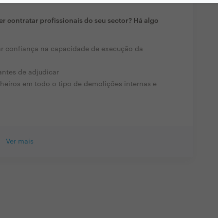
r contratar profissionais do seu sector? Há algo
ar confiança na capacidade de execução da
antes de adjudicar
heiros em todo o tipo de demolições internas e
Ver mais