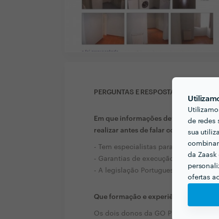
PERGUNTAS E RESPOSTAS
Utilizam
Utilizamo
Em que informações deve um ou uma c
de redes 
realizar antes de falar com profission
sua utili
combinar 
- Tem especialistas para as diferentes
da Zaask 
- Garantias de execução dentro do pr
personali
- A legislação Portuguesa vai ser cum
ofertas a
Que formação e experiência tem rela
Os dois donos da GO PT são formad