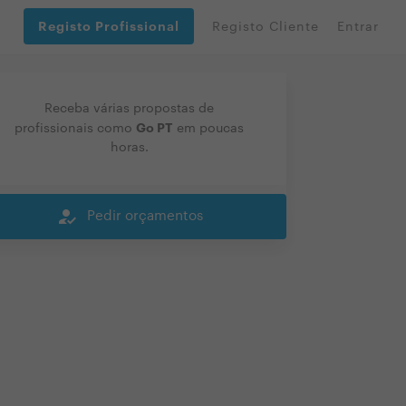
Registo Profissional
Registo Cliente
Entrar
Receba várias propostas de
Go PT
profissionais como
em poucas
horas.
how_to_reg
Pedir orçamentos