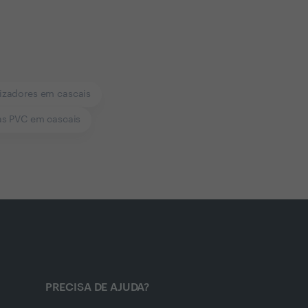
izadores em cascais
as PVC em cascais
PRECISA DE AJUDA?