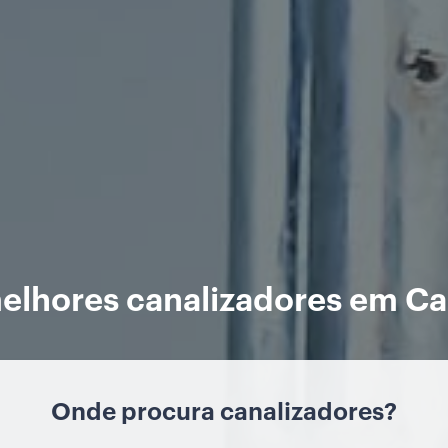
elhores canalizadores em Ca
Onde procura canalizadores?