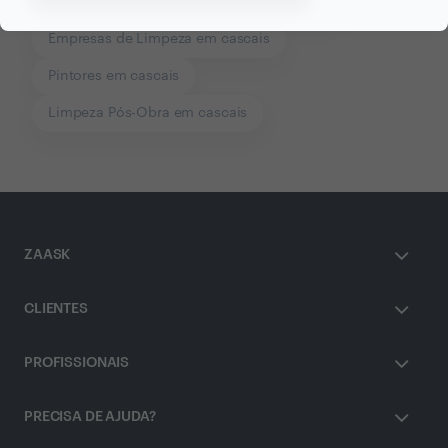
Empresas de Construção Civil em cascais
Empresas de Limpeza em cascais
Pintores em cascais
Limpeza Pós-Obra em cascais
ZAASK
CLIENTES
PROFISSIONAIS
PRECISA DE AJUDA?