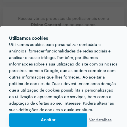
Receba várias propostas de profissionais como
Divino Constrói
em poucas horas.
Utilizamos cookies
Utilizamos cookies para personalizar conteúdo e
anúncios, fornecer funcionalidades de redes sociais e
analisar o nosso tráfego. Também, partilhamos
Outros serviços proporcionados por
Divino Constrói
informações sobre a sua utilização do site com os nossos
parceiros, como a Google, que as podem combinar com
Remodelações em cascais
outras informações que lhes forneceu. Ao aceitar a
política de cookies da Zaask deverá ter em consideração
Remodelação de Apartamento em cascais
que a utilização de cookies possibilita a personalização
Estofador em cascais
Empreiteiros em cascais
da utilização e apresentação de serviços, bem como a
adaptação de ofertas ao seu interesse. Poderá alterar as
Electricistas em cascais
suas definições de cookies a qualquer altura.
Canalizadores em cascais
Aceitar
Ver detalhes