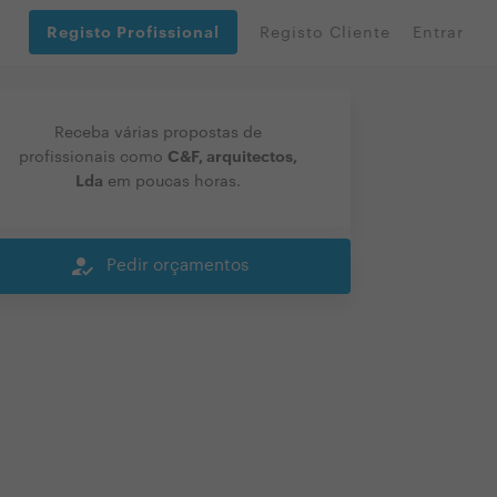
Registo Profissional
Registo Cliente
Entrar
Receba várias propostas de
C&F, arquitectos,
profissionais como
Lda
em poucas horas.
how_to_reg
Pedir orçamentos