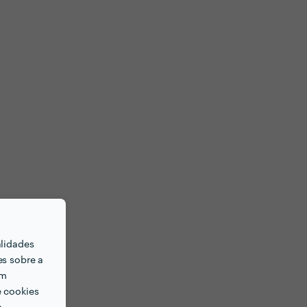
alidades
es sobre a
em
e cookies