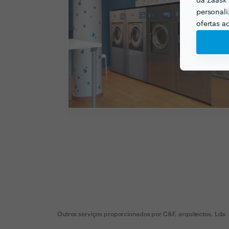
da Zaask 
personali
ofertas a
Outros serviços proporcionados por
C&F, arquitectos, Lda