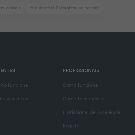
em cascais
Arquitectura Paisagista em cascais
IENTES
PROFISSIONAIS
mo funciona
Como funciona
nossas dicas
Como ter sucesso
Profissional de Excelência
Registo