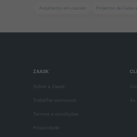
Arquitectos em cascais
Projectos de Casas 
ZAASK
CL
Sobre a Zaask
Co
Trabalhe connosco
As 
Termos e condições
Privacidade