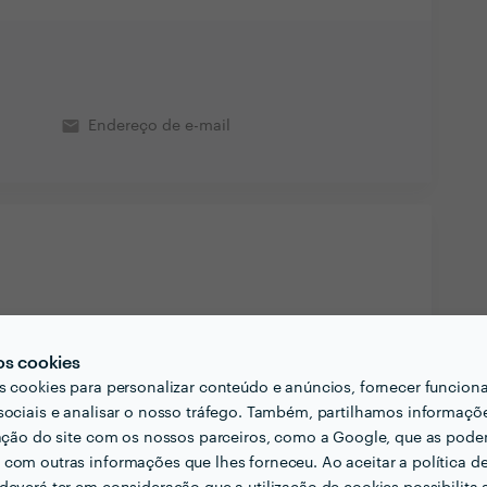
email
Endereço de e-mail
os cookies
s cookies para personalizar conteúdo e anúncios, fornecer funcion
sociais e analisar o nosso tráfego. Também, partilhamos informaçõ
zação do site com os nossos parceiros, como a Google, que as pod
com outras informações que lhes forneceu. Ao aceitar a política d