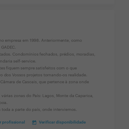
como empresa em 1998. Anteriormente, como
o GADEC.
tados. Condomínios fechados, prédios, moradias,
andaria self-service.
tes fiquem sempre satisfeitos com o que
o dos Vossos projetos tornando-os realidade.
 Câmara de Cascais, que pertence à zona onde
várias zonas do País: Lagos, Monte da Caparica,
boa.
 toda a parte do país, onde interviemos.
 profissional
Verificar disponibilidade