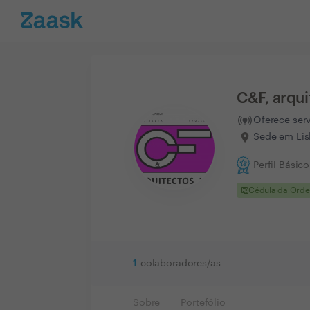
C&F, arqui
Oferece ser
Sede em Lis
Perfil Básico
clinical_notes
Cédula da Ord
1
colaboradores/as
Sobre
Portefólio