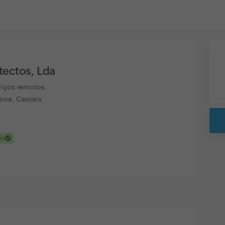
tectos, Lda
viços remotos
boa, Cascais
check
em