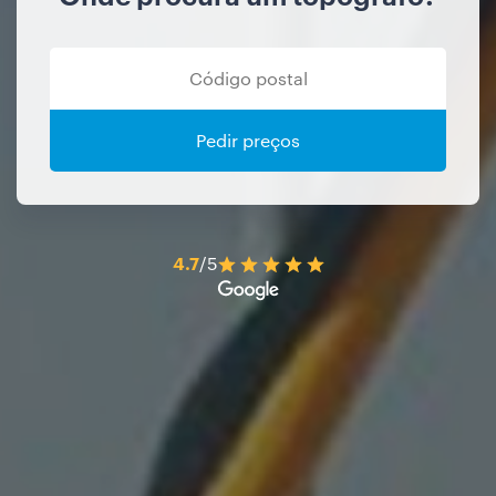
Pedir preços
4.7
/5