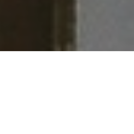
Faça o seu pedido sem compromisso
Preencha um breve questionário explicando-nos aquilo
de que necessita.