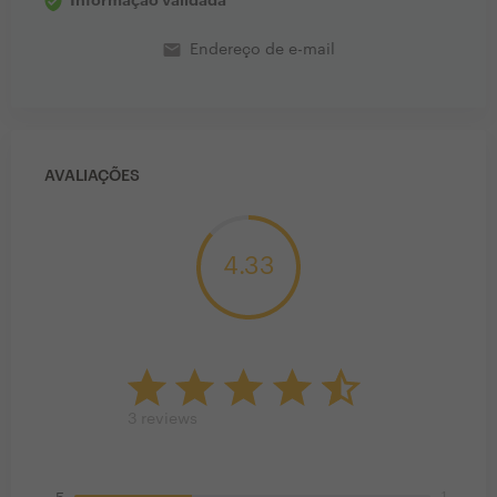
Informação validada
email
Endereço de e-mail
AVALIAÇÕES
4.33
3
reviews
1