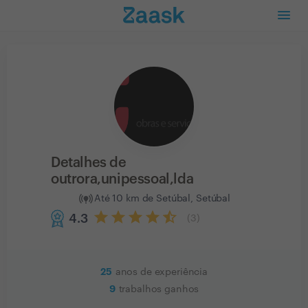
Detalhes de
outrora,unipessoal,lda
Até 10 km de Setúbal, Setúbal
4.3
(
3
)
25
anos de experiência
9
trabalhos ganhos