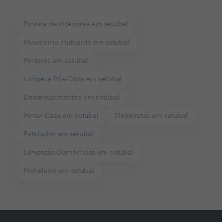
Pintura de Interiores em setubal
Pavimento Flutuante em setubal
Pintores em setubal
Limpeza Pós-Obra em setubal
Desentupimentos em setubal
Pintar Casa em setubal
Eletricistas em setubal
Estofador em setubal
Limpezas Domésticas em setubal
Picheleiro em setubal