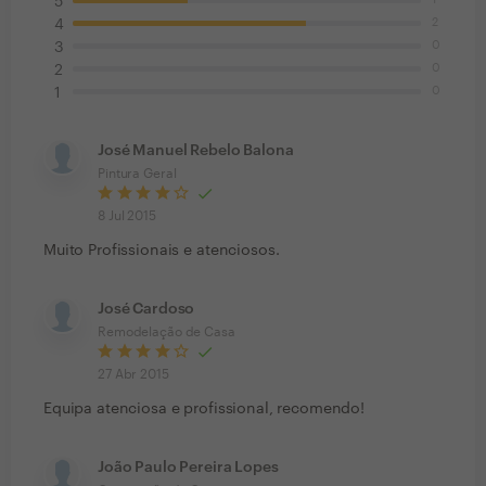
5
2
4
0
3
0
2
0
1
José Manuel Rebelo Balona
Pintura Geral
8 Jul 2015
Muito Profissionais e atenciosos.
José Cardoso
Remodelação de Casa
27 Abr 2015
Equipa atenciosa e profissional, recomendo!
João Paulo Pereira Lopes