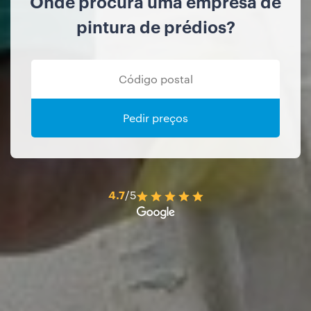
Onde procura uma empresa de
pintura de prédios?
Pedir preços
4.7
/5