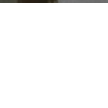
Faça o seu pedido sem compromisso
Preencha um breve questionário explicando-nos aquilo
de que necessita.